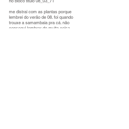
no bloco título 08_03_71
me distrai com as plantas porque
lembrei do verão de 08. foi quando
trouxe a samambaia pra cá. não
consegui lembrar de muita coisa
daquela época além disso. lembro de
como conseguia tudo que queria
sorrindo.
o barulho da água fervendo caindo no
fogão me lembrou da chaleira. e ai
esqueci sobre aquele verão.
acho que entrei no mar no sonho. eu
acho que
entrei
no mar no final e pude
sentir que tinha acabado. mas eu to
pronta. e calma.
INT. COZINHA QUITINETE - DIA
Idosa está com a tesoura na mão.
Adolescente desliga o fogo para evitar que