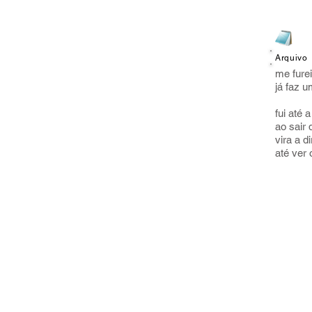
Cam
Arquivo
me fure
já faz 
fui até 
ao sair 
vira a d
até ver