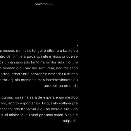
mo >>
.
 mesmo de tirar o lençol e olhar pra baixo eu
ntro de mim, e a poça quente e viscosa que se
nca tinha sangrado tanto na minha vida. Foi um
le momento eu não me senti real, não me senti
es segundos entre acordar e entender a minha
garrar àquele momento mas inevitavelmente eu
acordei, eu entendi.
 algumas horas na sala de espera e um médico
rrido, aborto espontâneo. Enquanto voltava pra
pessoas indo trabalhar e eu no meio disso tudo
guei minha fé, eu pedi por uma saída. Vazia e
culpada.