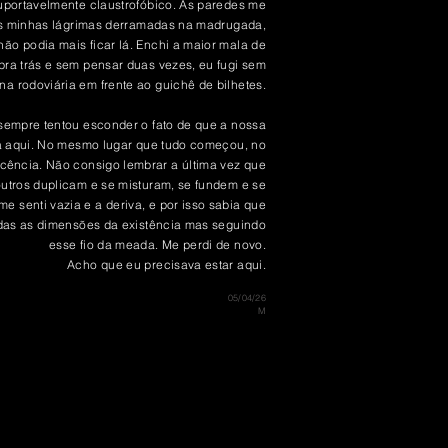
portavelmente claustrofóbico. As paredes me
as minhas lágrimas derramadas na madrugada,
não podia mais ficar lá. Enchi a maior mala de
ra trás e sem pensar duas vezes, eu fugi sem
 na
rodoviária
em frente ao guichê de bilhetes.
sempre tentou esconder o fato de que a nossa
tá aqui. No mesmo lugar que tudo começou, no
scência
. Não consigo lembrar a
última vez
que
utros duplicam e se misturam, se fundem e se
 senti vazia e a deriva, e por isso sabia que
 todas as dimensões da existência mas seguindo
esse fio da meada. Me perdi de novo.
Acho que eu precisava estar aqui.
05/04/26
M