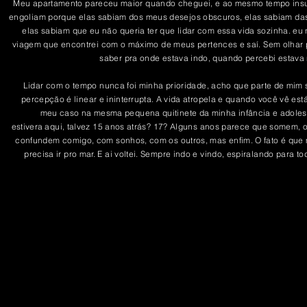
Meu apartamento pareceu maior quando cheguei, e ao mesmo tempo insu
engoliam porque elas sabiam dos meus desejos obscuros, elas sabiam d
elas sabiam que eu não queria ter que lidar com essa vida sozinha. eu 
viagem que encontrei com o máximo de meus pertences e saí. Sem olhar p
saber pra onde estava indo, quando percebi estava
Lidar com o tempo nunca foi minha prioridade, acho que parte de mim 
percepção é linear e
ininterrupta
. A vida atropela e quando você vê es
meu caso na mesma pequena quitinete da minha infância e
adole
estivera
aqui, talvez 15 anos atrás? 17? Alguns anos parece que somem, o
confundem comigo, com sonhos, com os outros, mas enfim. O fato é que me
precisa ir pro mar. E ai voltei. Sempre indo e vindo, espiralando para