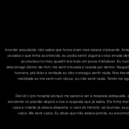
erior próxi
Acordei assustada, não sabia que horas eram mas estava clareando. Antes
já sabia o que tinha acontecido, eu podia sentir alguma coisa errada de
acumulava no meu quadril era mais um
prova
irrefutável. Eu nu
descarrego dentro de mim, me senti triturada e lavada por dentro. Naque
humana, pra falar a verdade eu não consegui sentir nada. Nos brev
realidade eu me senti num vácuo, eu não senti nada. Tentei me a
Decidi ir pro hospital porque me parecia ser a resposta adequada.
sonolento no plantão depois e tive a resposta que já sabia. Ele tinha mo
casa a cidade já estava desperta, o caos do trânsito, as buzinas, as 
vazia. Me senti vazia. Eu disse que não estava pronta, eu excomun